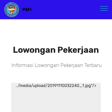
PAFI
Lowongan Pekerjaan
Informasi Lowongan Pekerjaan Terbaru
../media/upload/20191110032240_1.jpg"/>
TENAGA TEKNIS
KEFARMASIAN DI RSIA ADINA
WONOSOBO