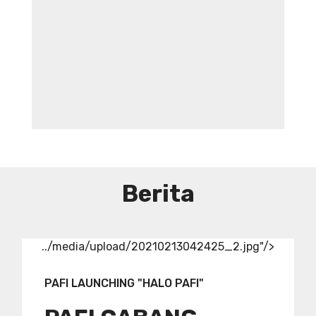
DIBUTUHKAN SEGERA TENAGA TEKNIS
KEFARMASIAN DI RUMAH SAKIT IBU
DAN ANAK ADINA WONOSOBO
SYARAT DAN KETENTUAN LIHAT
BROSUR
Berita
../media/upload/20210213042425_2.jpg"/>
PAFI LAUNCHING "HALO PAFI"